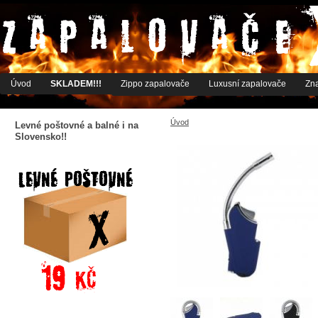
Úvod
SKLADEM!!!
Zippo zapalovače
Luxusní zapalovače
Zn
Úvod
Levné poštovné a balné i na
Slovensko!!