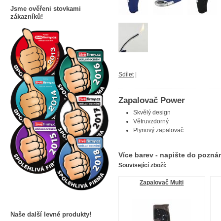
Jsme ověřeni stovkami
zákazníků!
Sdílet
|
Zapalovač Power
Skvělý design
Větruvzdorný
Plynový zapalovač
Více barev - napište do pozn
Související zboží:
Zapalovač Multi
Naše další levné produkty!