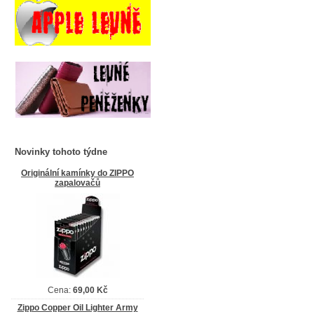
Novinky tohoto týdne
Originální kamínky do ZIPPO
zapalovačů
Cena:
69,00 Kč
Zippo Copper Oil Lighter Army