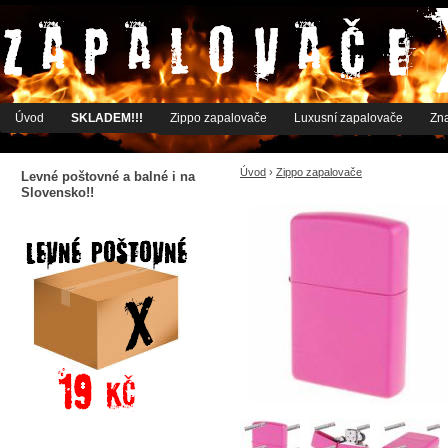
Úvod
SKLADEM!!!
Zippo zapalovače
Luxusní zapalovače
Zn
Úvod
›
Zippo zapalovače
Levné poštovné a balné i na
Slovensko!!