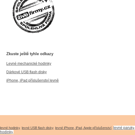
Zkuste ještě tyhle odkazy
Levné mechanické hodinky
Dárkové USB flash disky
iPhone, iPad příslušenství levně
levné paruky
levné hodinky
,
levné USB flash disky
,
levné iPhone, iPad, Apple příslušenství
,
hodinky
,